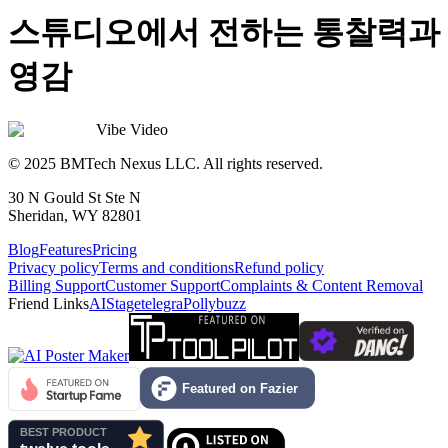
스튜디오에서 전하는 통찰력과
영감
Vibe Video
© 2025 BMTech Nexus LLC. All rights reserved.
30 N Gould St Ste N
Sheridan, WY 82801
Blog
Features
Pricing
Privacy policy
Terms and conditions
Refund policy
Billing Support
Customer Support
Complaints & Content Removal
Friend Links
AIStage
telegra
Pollybuzz